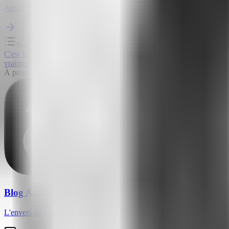
Article suivant
Sur cette page
C'est facile d'installer un chat. Le plus difficile, c'est de le maintenir en
vraiment
Entraînable à tout moment
Des conversations qui sonnent hu
À propos
Blog Attlas
L'envers du décor de l'outil qui réécrit comment les non-tech utilisent l