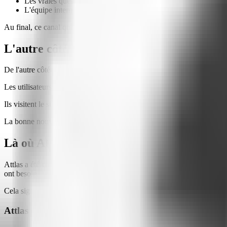
Les vraies questions ne rentrent pas dans les flux programmés.
L'équipe interne cesse de s'y intéresser parce que « de toute faço
Au final, ce canal qui était censé être agile devient un problème de rép
L'autre côté : les utilisateurs qui ne croien
De l'autre côté de l'écran, le scénario est tout aussi décourageant.
Les utilisateurs qui ont essayé d'interagir avec des chatbots, qui ne 
Ils visitent le site, ignorent l'icône de chat et vont directement sur In
La bonne nouvelle :
il est possible d'inverser cette perception avec l
Là où Attlas change la donne
Attlas a été créé avec un objectif clair :
transformer la conversation entr
ont besoin.
Cela signifie dépasser les limites des bots traditionnels avec des fonc
Attlas comprend ce que les gens demandent vraiment