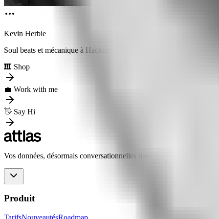
Kevin Herbie
Soul beats et mécanique à Hackney
🎹 Shop
💼 Work with me
👋 Say Hi
Vos données, désormais conversationnelles dans le monde entier.
Produit
Tarifs
Nouveautés
Roadmap