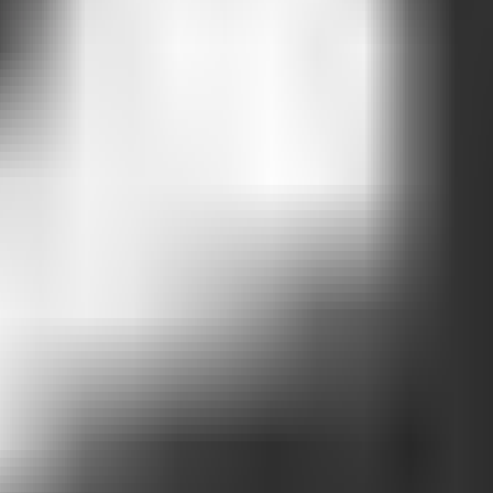
on ». Attlas comprend le langage naturel, s'adapte à la façon dont les g
service ? Lancé un nouveau produit ? Avec Attlas, il suffit de mettre à j
logues qui coulent naturellement, avec empathie, objectivité et contexte.
rsation. Et votre chat peut en être responsable.