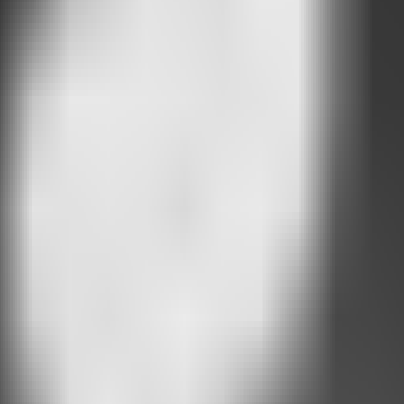
 vie.
L'autre côté : les utilisateurs qui ne croient plus aux chatbots
Là où 
main
Un chat qui évolue avec votre entreprise
'IA. Décisions produit, leçons difficiles et obsession pour la simplicité.