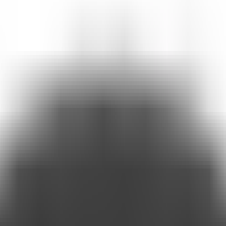
en un canal de service intelligent et utile avec Attlas.
ique pour le service client numérique. « Avec eux, vous pouvez tout au
ent rien, abandonnés dans les coins des sites web, et des consommateurs
 cet article est pour vous. Voyons pourquoi les chatbots ont tant promis et
icile, c'est de le maintenir en vie.
onses toutes faites, et... laissent le bot là, en attendant des miracles. 