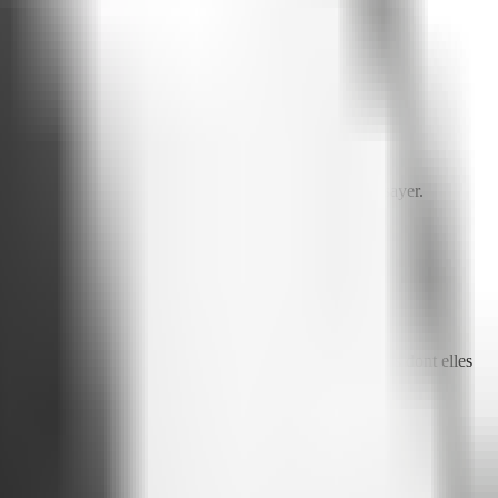
uées de sens, apprennent vite :
ce n'est pas la peine d'essayer
.
telligent
. Donner à ces personnes l'accès aux informations dont elles