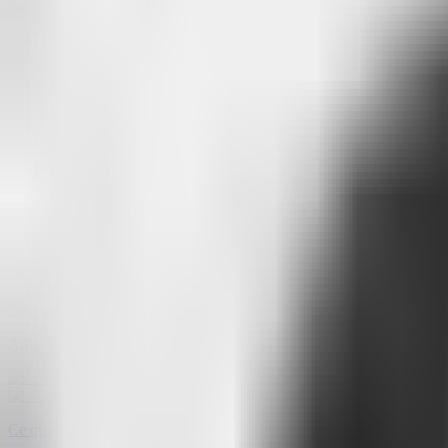
Attlas n'est pas un simple outil de service client :
c'est le pont entre ce
Si vous sentez que votre chatbot est devenu une simple décoration sur v
Avec Attlas, vous transformez la frustration en confiance et chaque co
Écrit par
Camila Seixas
•
Head Marketing
at Attlas
Auteure publiée et rédactrice spécialisée en communication numérique. E
Navigation
Pourquoi Attlas change la donne là où les chats génériques montrent le
Article précédent
Ce que nous a appris la création d’Attlas chat de A à Z