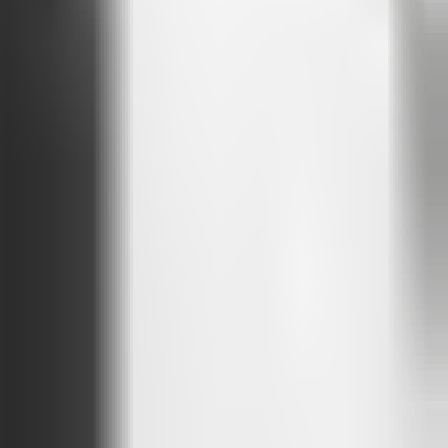
ens parlent et répond avec clarté et contexte.
our vos sources de données et de le ré-entraîner.
 Cela crée de la confiance et incite les gens à revenir.