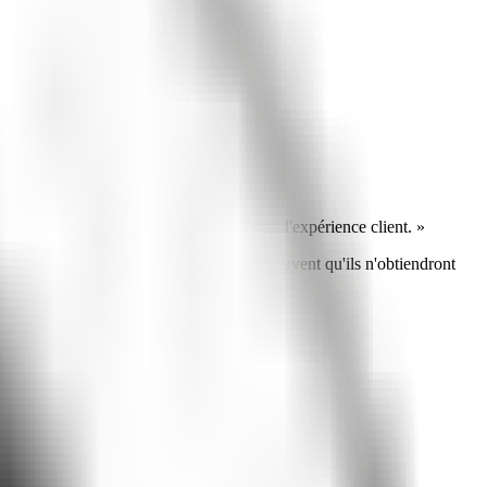
tomatiser, gagner du temps et améliorer l'expérience client. »
 qui ne cliquent même plus parce qu'ils savent qu'ils n'obtiendront
 si peu tenu.
Que se passe-t-il en peu de temps ?