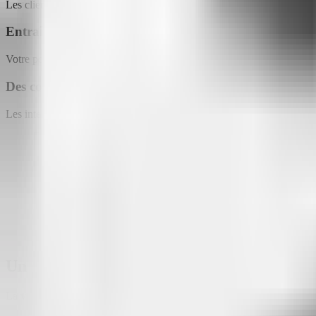
Les clients n'ont plus besoin de savoir « comment poser la bonne questi
Entraînable à tout moment
Votre politique d'entreprise a-t-elle changé ? Avez-vous mis à jour un 
Des conversations qui sonnent humain
Les interactions avec Attlas ne sonnent pas robotiques. Ce sont des dia
Un chat qui évolue avec votre entreprise
La vérité, c'est que votre client a simplement besoin d'une bonne conve