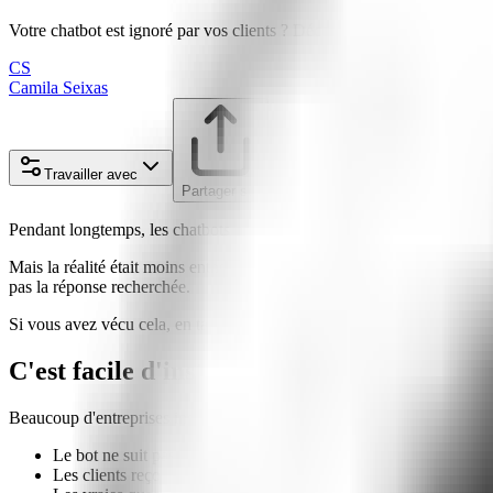
Votre chatbot est ignoré par vos clients ? Découvrez pourquoi et faites-
CS
Camila Seixas
Travailler avec
Partager sur
Pendant longtemps, les chatbots ont été perçus comme une solution mag
Mais la réalité était moins enthousiasmante : des bots qui ne comprenn
pas la réponse recherchée.
Si vous avez vécu cela, en tant qu'entreprise ou en tant qu'utilisateur,
C'est facile d'installer un chat. Le plus diff
Beaucoup d'entreprises installent un flux standard, ajoutent quelques rép
Le bot ne suit pas les évolutions de l'entreprise.
Les clients reçoivent des réponses obsolètes ou génériques.