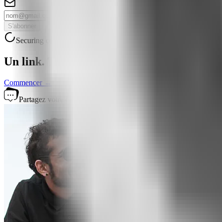
S'abonner
Securing connection...
Un link.
Ta bio devient autonome
Commencer →
Partagez votre chat partout