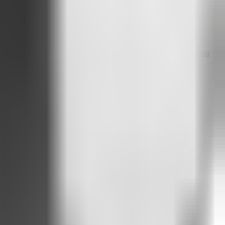
Attlas change la donne
Attlas comprend ce que les gens demandent