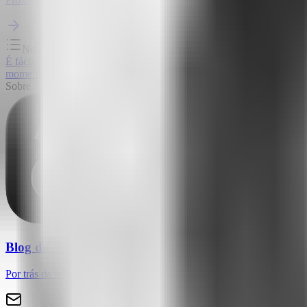
Nesta página
É fácil instalar um chat. O difícil é mantê-lo vivo.
O outro lado: usuári
momento
Conversas que soam humanas
Um chat que evolui com a su
Sobre
Blog do Attlas
Por trás da ferramenta que está reescrevendo como pessoas não técnica