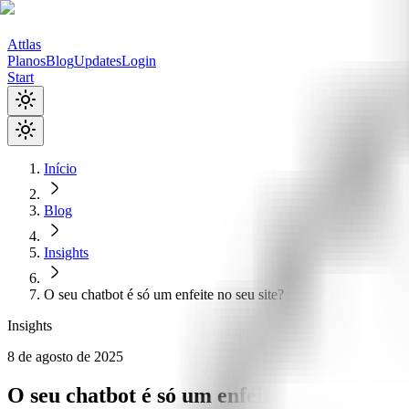
Attlas
Planos
Blog
Updates
Login
Start
Início
Blog
Insights
O seu chatbot é só um enfeite no seu site?
Insights
8 de agosto de 2025
O seu chatbot é só um enfeite no seu site?