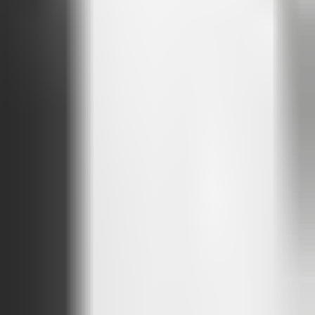
la.
 que as pessoas voltem.
inteligência, clareza e humanidade.