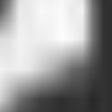
 novo? Com a Attlas, basta atualizar suas fontes de dados e retreiná-
s, com empatia, objetividade e contexto. Isso gera confiança e faz com
t pode ser o responsável por isso.
entre o que sua empresa sabe e o que seu cliente precisa descobrir, com 