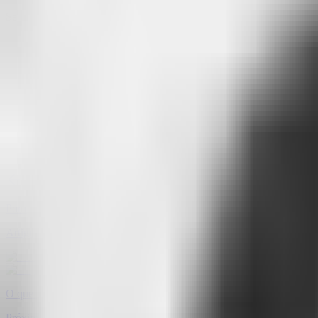
Se você sente que seu chatbot se tornou só um enfeite no site, talvez
Com a Attlas, você transforma frustração em confiança e cada conver
Escrito por
Camila Seixas
•
Head Marketing
at Attlas
Autora publicada e escritora especializada em comunicação digital. Ela
Navegação
Por que o Attlas faz a diferença onde os chats genéricos deixam a des
Artigo anterior
O que aprendemos construindo o Attlas Chat do zero
Próximo artigo