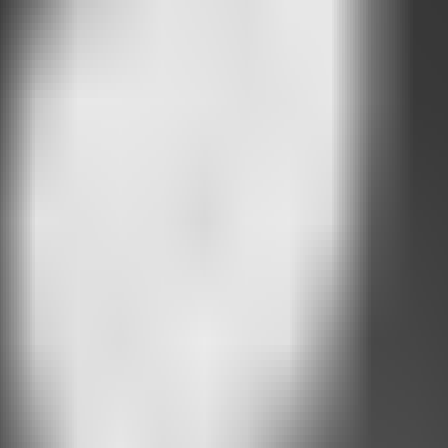
os que não acreditam mais nos chatbots
Onde a Attlas vira o jogo
A Attla
a empresa
s usam IA. Decisões de produto, lições difíceis e a obsessão em tornar 