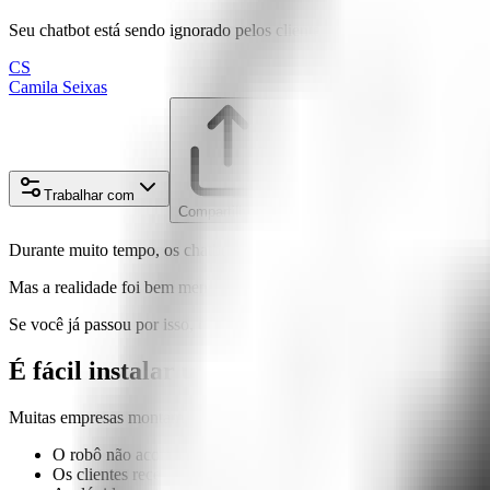
Seu chatbot está sendo ignorado pelos clientes? Entenda por que ele f
CS
Camila Seixas
Trabalhar com
Compartilhar no
Durante muito tempo, os chatbots foram vistos como uma solução mági
Mas a realidade foi bem menos empolgante: robôs que não entendem n
Se você já passou por isso, como empresa ou como pessoa usuária, es
É fácil instalar um chat. O difícil é mantê-l
Muitas empresas montam um fluxo padrão, colocam algumas respostas
O robô não acompanha as mudanças do negócio.
Os clientes recebem respostas desatualizadas ou genéricas.