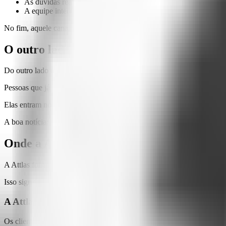
As dúvidas reais nunca se encaixam nos fluxos programados.
A equipe interna para de olhar para ele porque "ninguém usa 
No fim, aquele canal que era para ser ágil vira um problema de reputa
O outro lado: usuários que não acreditam 
Do outro lado da tela, o cenário também é desanimador.
Pessoas que já tentaram interagir com chatbots que só entendem coma
Elas entram no site, ignoram o ícone do chat e vão direto para o Inst
A boa notícia:
é possível reverter essa percepção com a tecnologia cer
Onde a Attlas vira o jogo
A Attlas foi criada com um propósito claro:
transformar a conversa ent
Isso significa superar as limitações dos robôs tradicionais com recurs
A Attlas entende o que as pessoas realmente pergunt
Os clientes não precisam mais saber "como fazer a pergunta certa". A 