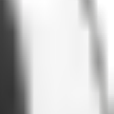
vale a pena tentar
.
ssoas acesso à informação de que elas precisam.
alam e responde com clareza e contexto.