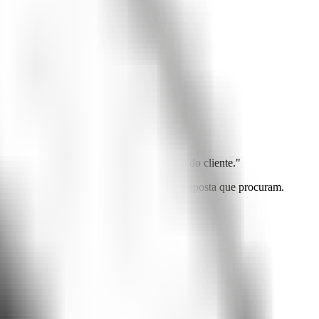
 Attlas.
conomizar tempo e melhorar a experiência do cliente."
 porque já sabem que não vão receber a resposta que procuram.
tanto e entregaram tão pouco.
em pouco tempo?