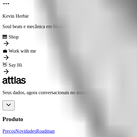
Kevin Herbie
Soul beats e mecânica em Hackney
🎹 Shop
💼 Work with me
👋 Say Hi
Seus dados, agora conversacionais no mundo inteiro.
Produto
Preços
Novidades
Roadmap