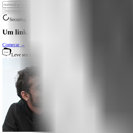
Inscrever-se
Securing connection...
Um link.
Todas as perguntas respondidas
Começar →
Leve seu chat para qualquer lugar