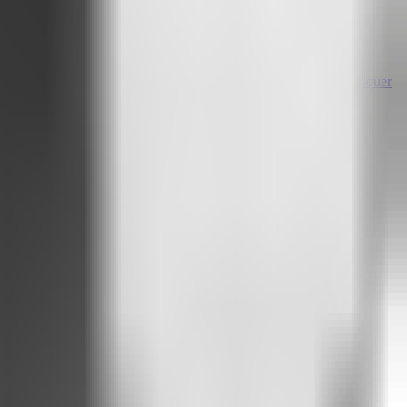
s entende o que as pessoas realmente perguntam
Treinável a qualquer
as coisas simples.