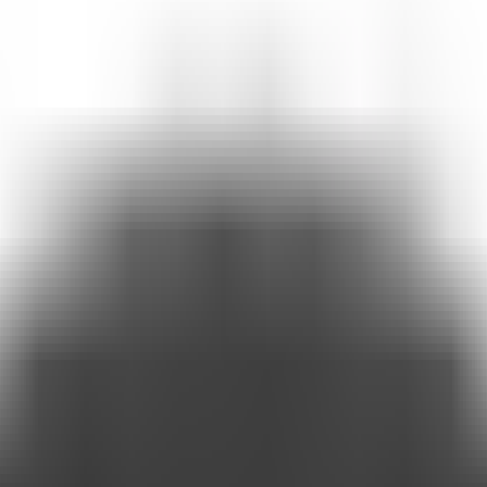
alha e transforme-o em um canal de atendimento inteligente e útil com o
ca para o atendimento digital. "Com eles, dá para automatizar tudo, e
ada, largados nos cantos dos sites, consumidores que nem clicam mais
te artigo é para você. Vamos entender por que os chatbots prometeram 
o vivo.
 prontas e… deixam o robô ali, esperando milagres. O que acontece 