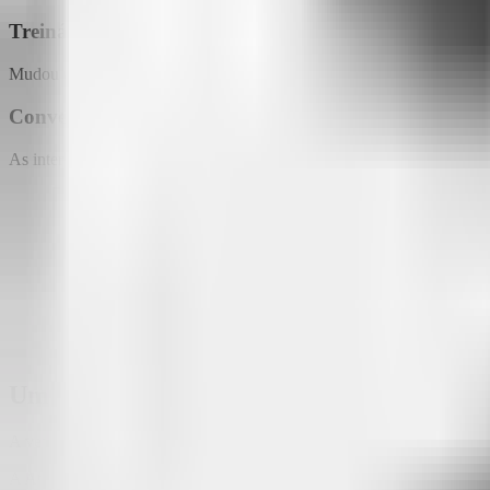
Treinável a qualquer momento
Mudou a política da empresa? Atualizou um serviço? Lançou um produto
Conversas que soam humanas
As interações com a Attlas não têm cara de robô. São diálogos naturai
Um chat que evolui com a sua empresa
A verdade é que seu cliente só precisa de uma boa conversa. E seu cha
A Attlas não é só mais uma ferramenta de atendimento:
ela é a ponte 