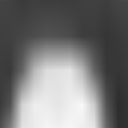
mesmo".
ção.
mais nos chatbots
ndos exatos e insistem em respostas sem sentido aprendem rápido:
não 
agram ou o Google buscar ajuda.
ta.
re empresas e pessoas em algo fluido, útil e inteligente
. Dar a essas pe
os pensados para o mundo real.
am
Attlas entende linguagem natural, se adapta ao jeito como as pessoas f