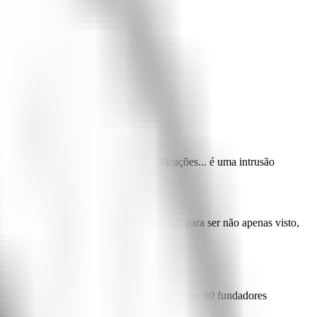
que simplifica.
os curtos, propagandas, tweets, notificações... é uma
intrusão
no mundo dos negócios:
a luta desesperada para ser não apenas visto,
startups. Eram 24 startups promissoras, quase 50 fundadores