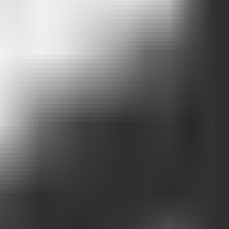
do Attlas
nda. Eu precisava provar para mim mesmo que era tecnicamente possível,
 só código. E é aí que entra o
Teddy Tchogninou
. Meu parceiro na
Fee
os dos mais variados ramos. Fui entender a dor real deles com informaçã
l, não era bem o que o mercado precisava. Engoli o orgulho.
Deletei tu
rta. Era rápida para prototipar, mas não escalava.
Lixo de novo.
 com a tecnologia certa e o feedback dos usuários como bússola.
ou alguns meses intensos.
o Mínimo Viável), que agora está no ar.
Um produto mínimo, sim, mas j
interação