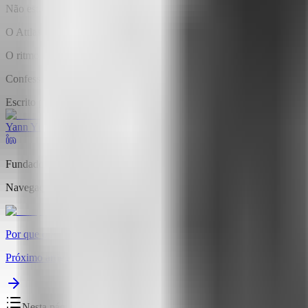
Não estamos sozinhos nessa! Já temos
mais de 150 profissionais visio
O Attlas é um projeto construído do zero, com recursos próprios e 
O ritmo de desenvolvimento é intenso e cirúrgico. A visão é clara e s
Confesso que ainda não sei exatamente como apresentá-lo, mas a mis
Escrito por
Yann Yimo
•
Founder
at Attlas
Fundador da Attlas. Ele combina pensamento de produto, ferramentas l
Navegação
Por que o Attlas faz a diferença onde os chats genéricos deixam a des
Próximo artigo
Nesta página