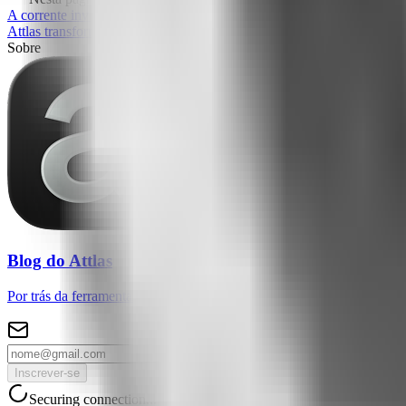
A corrente invisível que sufoca os negócios
O momento de insight no 
Attlas transforma informação em interação
1. Absorva tudo sem esfor
Sobre
Blog do Attlas
Por trás da ferramenta que está reescrevendo como pessoas não técnica
Inscrever-se
Securing connection...