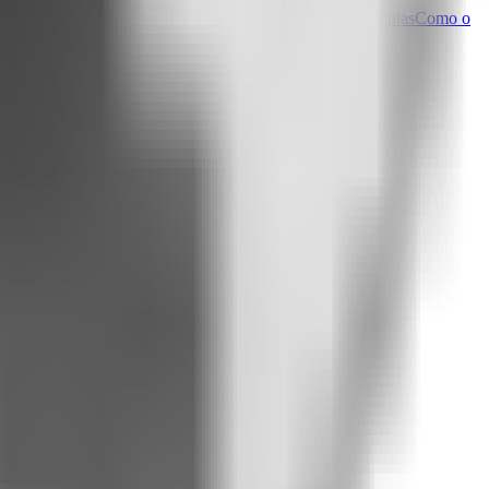
a ideia)
Da ideia à ação em 24 horas: o nascimento do Attlas
Como o
Controle total e flexível.
Em que estágio está o projeto?
as coisas simples.