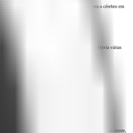
 lado realmente fazia!
E não era por desinteresse, era o cérebro em
 Informação valiosa simplesmente evaporava.
ormação essencial
simplesmente não estava acessível
. Havia várias
dos stakeholders...) que deixei essa corrente em um canto da mente,