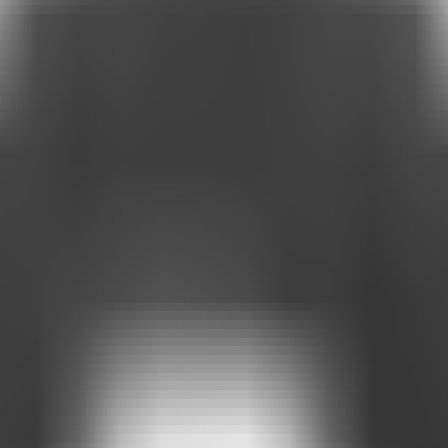
dentro, a verdade é que
ninguém fazia a menor ideia do que a startup ao
 sem uma conexão emocional clara, sem simplicidade... nada grudava →
 brasileira Globo, com apoio do SEBRAE PARANÁ.
ital de informação
.
a hipótese com nossos clientes B2B. O diagnóstico foi confirmado. Inf
linhado
com a cultura real da empresa.
ter a informação viva e atualizada.
s.
ecnologia, capacitação dos agentes-chave, infraestrutura, compreensão 