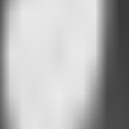
nários
que abraçaram o Attlas nessa fase inicial. Eles fornecem feedba
uma equipe pequena mas incrivelmente comprometida.
imples. O Attlas é um
Product-Led Growth
:
construir um produto tão bo
são é
transformar informação estática em interações úteis e instantâneas.
ow-code e design para permitir que qualquer pessoa crie chats com IA a
ejar