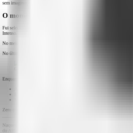
sem imaginar que a chave para quebrá-la surgiria de uma forma totalm
O momento de insight no Empretec: Quando
Fui selecionado para o
Empretec
, aqui no
Sebrae PR
: um programa de
Intenso.
No meio de tudo estava ela: a dona de um restaurante asiático que ta
No último dia, quando chegou a hora de compartilhar nossos resultad
Grupo de trabalho - Programa Empretec - Sebrae PR
Enquanto eu procurava a fórmula mágica, complicando estratégias, e
Aplicação de conceitos
simples
Execução
simples
Venda
simples
Zero complicações. Zero frescuras. Foco total no essencial.
Naquele momento, a 'corrente' invisível que prendia as empresas de 
do Attlas tinha acabado de ser plantada.