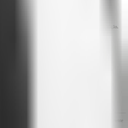
e me deu uma ideia)
nidas (ONU). Seis dias de imersão com 60 horas de capacitação.
dela.
Ela estava sempre focada, discreta, cuidando da sua vida.
xcepcionais.
tema megacomplexo, mas algo...
fundamentalmente simples
. A semente