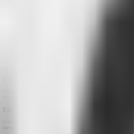
Pense em todo o conhecimento que sua empresa ou você mesmo acumul
gravações de áudio de reuniões...
um oceano de dados valiosos, mas di
O Attlas foi criado para resolver esse problema: permitir que você en
1. Absorva tudo sem esforço
Liberte-se de formatos antigos ou fontes dispersas. Literalmente
arrast
2. Respostas instantâneas, no formato certo
Nada de fuçar em pastas ou depender da disponibilidade de colegas. 
base de conhecimento e te dá a
resposta precisa que você precisa
, no 
3. Seus dados, suas regras: Controle total e flexível.
Gerencie permissões de acesso com agilidade.
Quer liberar um chat es
decide quem vê o quê, quando e como.
Em que estágio está o projeto?
O Attlas v1.0 já é digno e útil. Ainda não tem todos os recursos, mas
internos, etc.