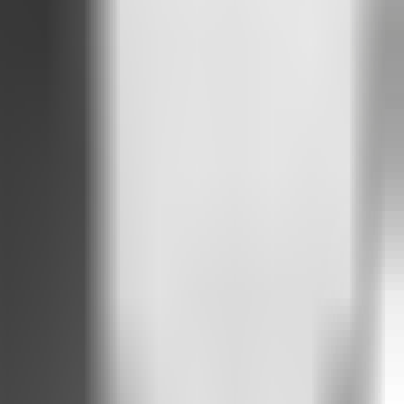
ck que molda os próximos passos.
m, tão relevante para o usuário
, que ele se apresenta sozinho.
 partir de seus próprios dados.