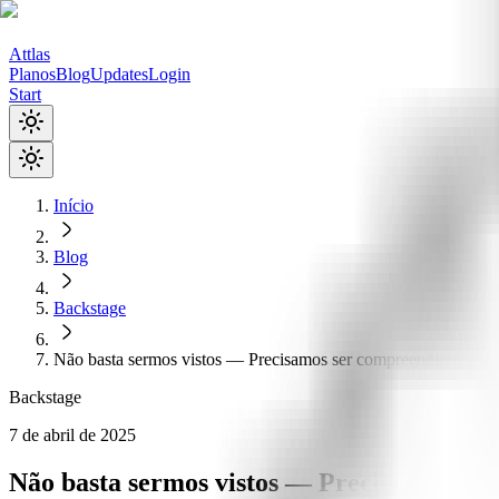
Attlas
Planos
Blog
Updates
Login
Start
Início
Blog
Backstage
Não basta sermos vistos — Precisamos ser compreendidos
Backstage
7 de abril de 2025
Não basta sermos vistos — Precisamos ser