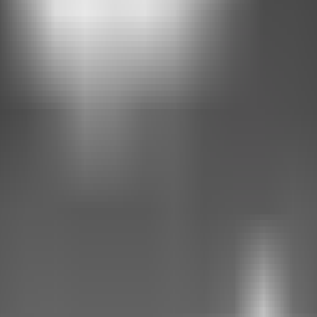
Empretec: Quando a simplicidade me deu um tapa na cara (e me deu um
ço
2. Respostas instantâneas, no formato certo
3. Seus dados, suas regras: 
s usam IA. Decisões de produto, lições difíceis e a obsessão em tornar 