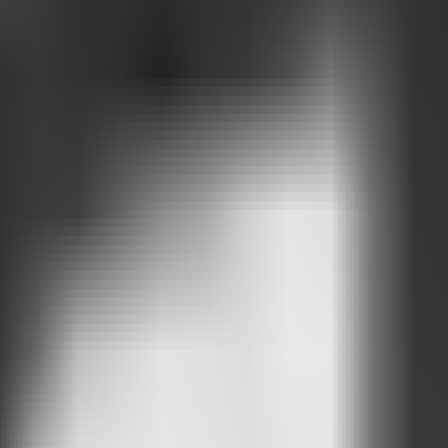
a: documentos esquecidos em pastas, PDFs enormes, vídeos de treinam
spersos e muitas vezes inacessíveis quando você mais precisa.
contre, use e compartilhe a informação certa, no momento certo, sem prec
e e solte,
colete de onde quiser, e deixe o Attlas organizar.
Vá direto ao ponto:
pergunte ao Attlas no chat
, em linguagem natural, c
formato que faz sentido: um texto direto, aquela imagem específica, o d
pecífico para consulta pública? Um clique. Quer garantir que só determ
 já entrega valor real: funciona bem para aliviar equipes com suporte 