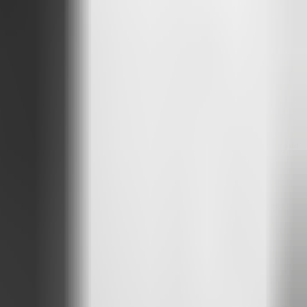
ento, planilhas complexas, links importantes perdidos em e-mails,
isar caçá-la. Tudo se resume a três passos simples:
omo se estivesse falando com alguém do time. Ele vasculha toda a sua
ocumento exato ou o link correto. É simples assim.
inadas equipes vejam dados sensíveis? Fácil de configurar. Você
e atendimento básicos, centralizando FAQs, manuais e documentos