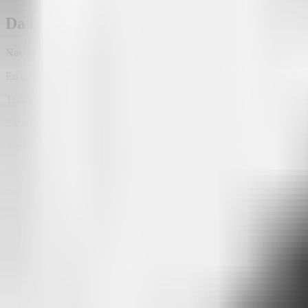
Da ideia à ação em 24 horas: o nascimento 
Nas 24 horas seguintes, eu não "criei" o Attlas final pronto para ve
Eu consegui. Tinha algo ali, um embrião. Mas software sem usuários é
Teddy me jogou na arena: "Vai conversar com quem importa!"
Ele me colocou na frente de dezenas de profissionais, donos de negóci
A realidade: o que eu tinha construído, baseado na
minha
visão inicia
Construí novamente. Testei. Mas a tecnologia que escolhi não era a ce
Recomeço número três: a
visão da simplicidade como guia, mas agora
Essa dança de construir, testar, ouvir, quebrar, aprender e refazer dur
Você está lendo este post porque aquele esforço levou ao
MVP (Produt
evoluir com quem o utiliza.
Como o Attlas transforma informação em 