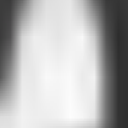
ente inesperada.
 a simplicidade me deu um tapa na cara (
 capacitação de empreendedores criado pela Organização das Nações U
mbém participava. Durante os primeiros cinco dias,
mal notei a presença 
os, foi um
balde de água fria na minha cara.
Ela apresentou resultados e
la me ensinou pelo exemplo:
repente pareceu menos assustadora. Talvez a solução não fosse um sis