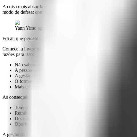
A coisa mais absurda e reveladora? Depois de uma semana intensa lá 
modo de defesa: com aquele
volume brutal de informação sem filtro
,
Yann Yimo apresentando para uma plateia e para a emissora
Foi ali que percebi a corrente invisível que
estava prendendo o fluxo v
Comecei a investigar, usando meu trabalho na
Feerie
para validar ess
razões para isso:
Não sabemos exatamente onde a informação está armazenada
A pessoa que tem a informação
não está disponível
A gestão da informação é
descentralizada
ou inexistente
O formato (planilhas complexas, documentos longos) está
desa
Mais crítico ainda:
Ninguém
é oficialmente responsável por man
As consequências? Uma drenagem diária:
Tempo precioso evaporando em buscas frustrantes.
Retrabalho que esgota a paciência e o orçamento.
Decisões cruciais baseadas em achismo ou dados desatualizado
Oportunidades escapando por pura lentidão ou desinformação.
A gestão da informação é um problema que envolve tantas variáveis (t