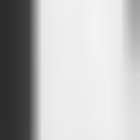
 ao meu alcance, desenvolver um protótipo funcional.
rie
e um
mestre do networking
, um conector de pessoas.
o, o que realmente faria diferença para eles.
do. Comecei do zero
.
á viável, funcional, pronto para começar a fazer a diferença e