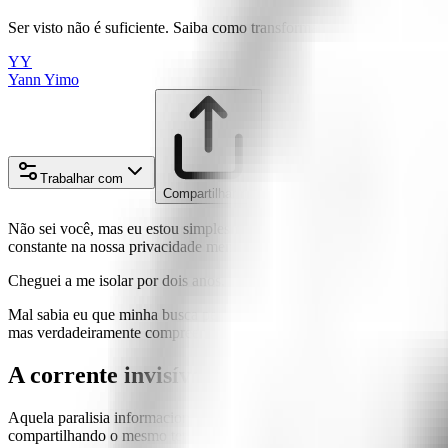
Ser visto não é suficiente. Saiba como transformar informações dispers
YY
Yann Yimo
Trabalhar com
Compartilhar no
Não sei você, mas eu estou simplesmente cansado. Cansado desse fluxo
constante na nossa privacidade mental
.
Cheguei a me isolar por dois anos, aceitando só o "suco": alguns newsl
Mal sabia eu que
minha busca pessoal por clareza
era apenas a ponta 
mas verdadeiramente compreendido.
A corrente invisível que sufoca os negócios
Aquela
paralisia informacional
que senti na pele? Ela me atingiu em
compartilhando o mesmo teto, imersos.