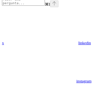
⌘
I
x
linkedin
instagram